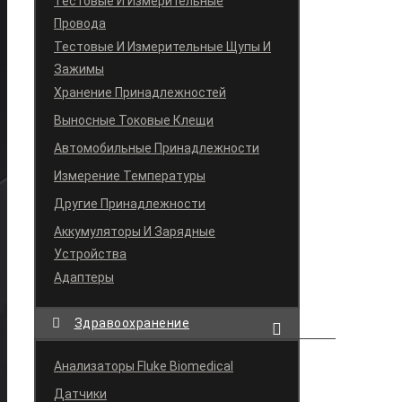
Тестовые И Измерительные
Провода
Тестовые И Измерительные Щупы И
Зажимы
Хранение Принадлежностей
Выносные Токовые Клещи
Автомобильные Принадлежности
Измерение Температуры
Другие Принадлежности
Аккумуляторы И Зарядные
Устройства
Адаптеры
Здравоохранение
Анализаторы Fluke Biomedical
Датчики