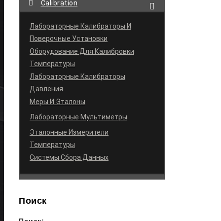
Calibration
Лабораторные Калибраторы И
Поверочные Установки
Оборудование Для Калибровки
Температуры
Лабораторные Калибраторы
Давления
Меры И Эталоны
Лабораторные Мультиметры
Эталонные Измерители
Температуры
Системы Сбора Данных
Поиск