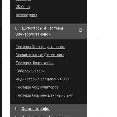
ИК Окна
Аксессуары
Детекторы И Тестеры
Электроустановок
Тестеры Электроустановок
Бесконтактные Детекторы
Тестеры Напряжения
Кабелеискатели
Индикаторы Чередования Фаз
Тестеры Аккумуляторов
Тестеры Люминесцентных Ламп
Осциллографы