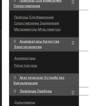
Приборы Для Измерения
Сопротивления
Приборы Для Измерения
Сопротивление Заземления
Мегаомметры-Мультиметры
Анализаторы Качества
Электроэнергии
Анализаторы
Регистраторы
Акустическое Устройство
Визуализации
Лазерные Приборы
Дальномеры