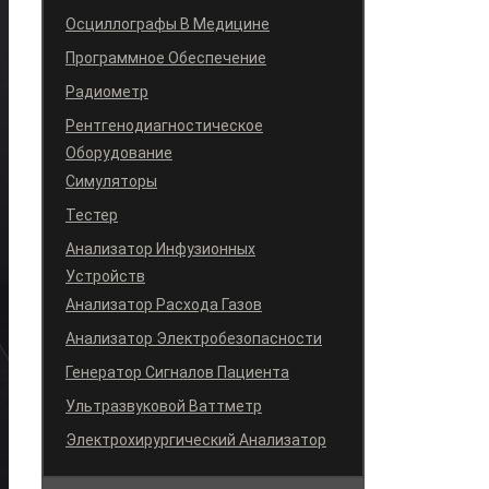
Осциллографы В Медицине
Программное Обеспечение
Радиометр
Рентгенодиагностическое
Оборудование
Симуляторы
Тестер
Анализатор Инфузионных
Устройств
Анализатор Расхода Газов
Анализатор Электробезопасности
Генератор Сигналов Пациента
Ультразвуковой Ваттметр
Электрохирургический Анализатор