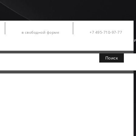
Заявки
Контакты
в свободной форме
+7 495-710-97-77
Официальный дистрибьютор компании Fluke в Росс
Поиск