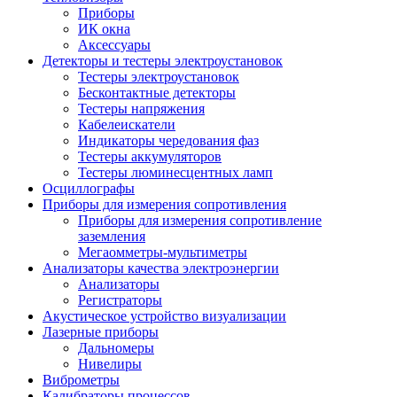
Приборы
ИК окна
Аксессуары
Детекторы и тестеры электроустановок
Тестеры электроустановок
Бесконтактные детекторы
Тестеры напряжения
Кабелеискатели
Индикаторы чередования фаз
Тестеры аккумуляторов
Тестеры люминесцентных ламп
Осциллографы
Приборы для измерения сопротивления
Приборы для измерения сопротивление
заземления
Мегаомметры-мультиметры
Анализаторы качества электроэнергии
Анализаторы
Регистраторы
Акустическое устройство визуализации
Лазерные приборы
Дальномеры
Нивелиры
Виброметры
Калибраторы процессов