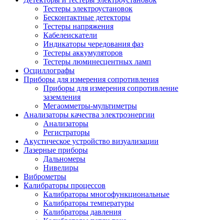
Тестеры электроустановок
Бесконтактные детекторы
Тестеры напряжения
Кабелеискатели
Индикаторы чередования фаз
Тестеры аккумуляторов
Тестеры люминесцентных ламп
Осциллографы
Приборы для измерения сопротивления
Приборы для измерения сопротивление
заземления
Мегаомметры-мультиметры
Анализаторы качества электроэнергии
Анализаторы
Регистраторы
Акустическое устройство визуализации
Лазерные приборы
Дальномеры
Нивелиры
Виброметры
Калибраторы процессов
Калибраторы многофункциональные
Калибраторы температуры
Калибраторы давления