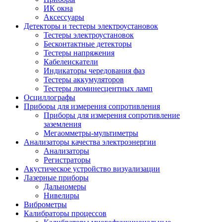
ИК окна
Аксессуары
Детекторы и тестеры электроустановок
Тестеры электроустановок
Бесконтактные детекторы
Тестеры напряжения
Кабелеискатели
Индикаторы чередования фаз
Тестеры аккумуляторов
Тестеры люминесцентных ламп
Осциллографы
Приборы для измерения сопротивления
Приборы для измерения сопротивление
заземления
Мегаомметры-мультиметры
Анализаторы качества электроэнергии
Анализаторы
Регистраторы
Акустическое устройство визуализации
Лазерные приборы
Дальномеры
Нивелиры
Виброметры
Калибраторы процессов