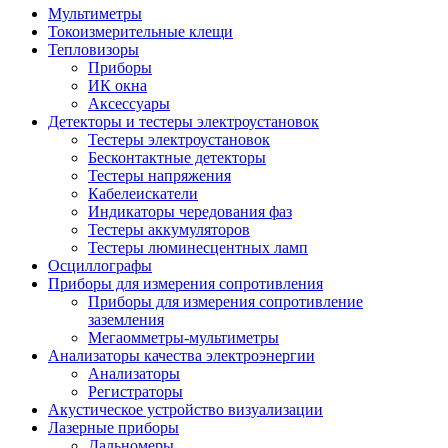
Мультиметры
Токоизмерительные клещи
Тепловизоры
Приборы
ИК окна
Аксессуары
Детекторы и тестеры электроустановок
Тестеры электроустановок
Бесконтактные детекторы
Тестеры напряжения
Кабелеискатели
Индикаторы чередования фаз
Тестеры аккумуляторов
Тестеры люминесцентных ламп
Осциллографы
Приборы для измерения сопротивления
Приборы для измерения сопротивление
заземления
Мегаомметры-мультиметры
Анализаторы качества электроэнергии
Анализаторы
Регистраторы
Акустическое устройство визуализации
Лазерные приборы
Дальномеры