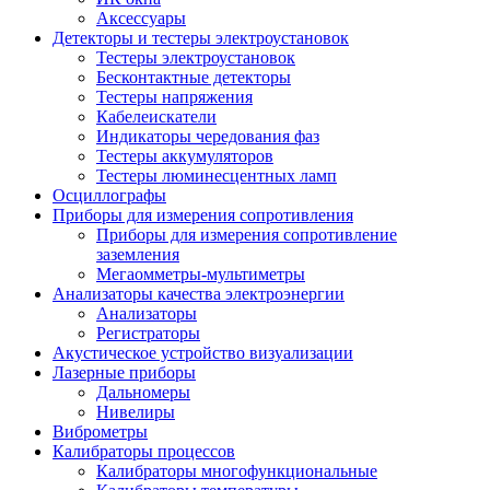
Аксессуары
Детекторы и тестеры электроустановок
Тестеры электроустановок
Бесконтактные детекторы
Тестеры напряжения
Кабелеискатели
Индикаторы чередования фаз
Тестеры аккумуляторов
Тестеры люминесцентных ламп
Осциллографы
Приборы для измерения сопротивления
Приборы для измерения сопротивление
заземления
Мегаомметры-мультиметры
Анализаторы качества электроэнергии
Анализаторы
Регистраторы
Акустическое устройство визуализации
Лазерные приборы
Дальномеры
Нивелиры
Виброметры
Калибраторы процессов
Калибраторы многофункциональные