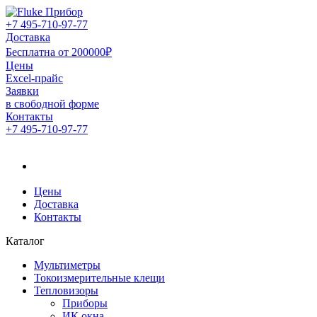
+7 495-710-97-77
Доставка
Бесплатна от 200000₽
Цены
Excel-прайс
Заявки
в свободной форме
Контакты
+7 495-710-97-77
Официальный дистрибьютор компании Fluke в России
Официальный дистрибьютор
компании Fluke в России
Цены
Доставка
Контакты
Каталог
Мультиметры
Токоизмерительные клещи
Тепловизоры
Приборы
ИК окна