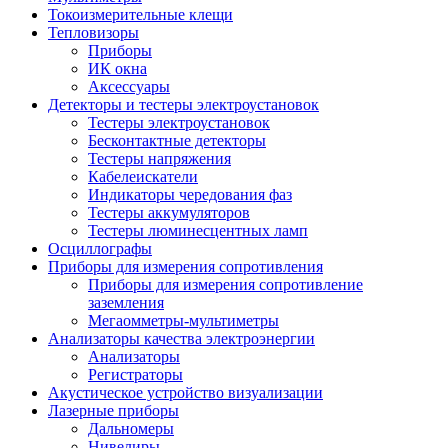
Токоизмерительные клещи
Тепловизоры
Приборы
ИК окна
Аксессуары
Детекторы и тестеры электроустановок
Тестеры электроустановок
Бесконтактные детекторы
Тестеры напряжения
Кабелеискатели
Индикаторы чередования фаз
Тестеры аккумуляторов
Тестеры люминесцентных ламп
Осциллографы
Приборы для измерения сопротивления
Приборы для измерения сопротивление
заземления
Мегаомметры-мультиметры
Анализаторы качества электроэнергии
Анализаторы
Регистраторы
Акустическое устройство визуализации
Лазерные приборы
Дальномеры
Нивелиры