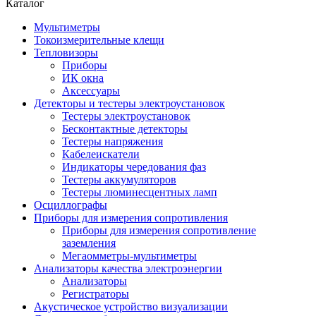
Каталог
Мультиметры
Токоизмерительные клещи
Тепловизоры
Приборы
ИК окна
Аксессуары
Детекторы и тестеры электроустановок
Тестеры электроустановок
Бесконтактные детекторы
Тестеры напряжения
Кабелеискатели
Индикаторы чередования фаз
Тестеры аккумуляторов
Тестеры люминесцентных ламп
Осциллографы
Приборы для измерения сопротивления
Приборы для измерения сопротивление
заземления
Мегаомметры-мультиметры
Анализаторы качества электроэнергии
Анализаторы
Регистраторы
Акустическое устройство визуализации