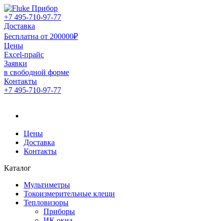
+7 495-710-97-77
Доставка
Бесплатна от 200000₽
Цены
Excel-прайс
Заявки
в свободной форме
Контакты
+7 495-710-97-77
Официальный дистрибьютор компании Fluke в России
Официальный дистрибьютор
компании Fluke в России
Цены
Доставка
Контакты
Каталог
Мультиметры
Токоизмерительные клещи
Тепловизоры
Приборы
ИК окна