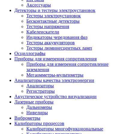
Аксессуары
Детекторы и тестеры электроустановок
Тестеры электроустановок
Бесконтактные детекторы
Тестеры напряжения
Кабелеискатели
Индикаторы чередования фаз
Тестеры аккумуляторов
Тестеры люминесцентных ламп
Осциллографы
Приборы для измерения сопротивления
Приборы для измерения сопротивление
заземления
Мегаомметры-мультиметры
Анализаторы качества электроэнергии
Анализаторы
Регистраторы
Акустическое устройство визуализации
Лазерные приборы
Дальномеры
Нивелиры
Виброметры
Калибраторы процессов
Калибраторы многофункциональные