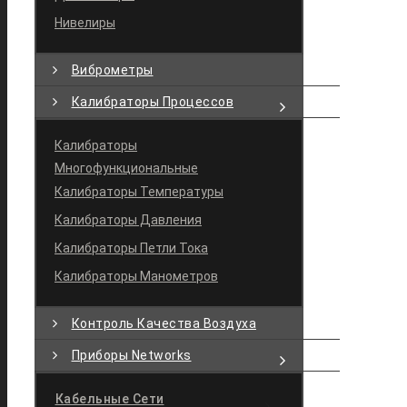
Нивелиры
Виброметры
Калибраторы Процессов
Калибраторы
Многофункциональные
Калибраторы Температуры
Калибраторы Давления
Калибраторы Петли Тока
Калибраторы Манометров
Контроль Качества Воздуха
Приборы Networks
Кабельные Сети