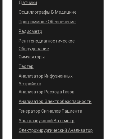
Датчики
Осциллографы В Медицине
Программное Обеспечение
Радиометр
Рентгенодиагностическое
Оборудование
Симуляторы
Тестер
Анализатор Инфузионных
Устройств
Анализатор Расхода Газов
Анализатор Электробезопасности
Генератор Сигналов Пациента
Ультразвуковой Ваттметр
Электрохирургический Анализатор