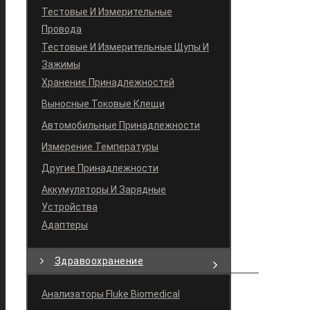
Тестовые И Измерительные
Провода
Тестовые И Измерительные Щупы И
Зажимы
Хранение Принадлежностей
Выносные Токовые Клещи
Автомобильные Принадлежности
Измерение Температуры
Другие Принадлежности
Аккумуляторы И Зарядные
Устройства
Адаптеры
Здравоохранение
Анализаторы Fluke Biomedical