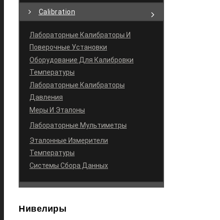
Calibration
Лабораторные Калибраторы И
Поверочные Установки
Оборудование Для Калибровки
Температуры
Лабораторные Калибраторы
Давления
Меры И Эталоны
Лабораторные Мультиметры
Эталонные Измерители
Температуры
Системы Сбора Данных
Нивелиры