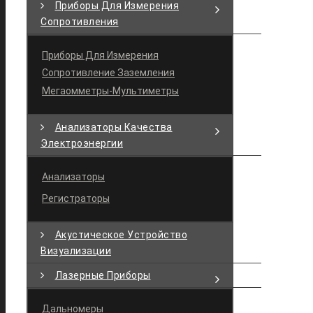
Приборы Для Измерения
Сопротивления
Приборы Для Измерения
Сопротивление Заземления
Мегаомметры-Мультиметры
Анализаторы Качества
Электроэнергии
Анализаторы
Регистраторы
Акустическое Устройство
Визуализации
Лазерные Приборы
Дальномеры