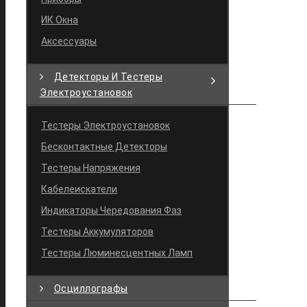
ИК Окна
Аксессуары
Детекторы И Тестеры
Электроустановок
Тестеры Электроустановок
Бесконтактные Детекторы
Тестеры Напряжения
Кабелеискатели
Индикаторы Чередования Фаз
Тестеры Аккумуляторов
Тестеры Люминесцентных Ламп
Осциллографы