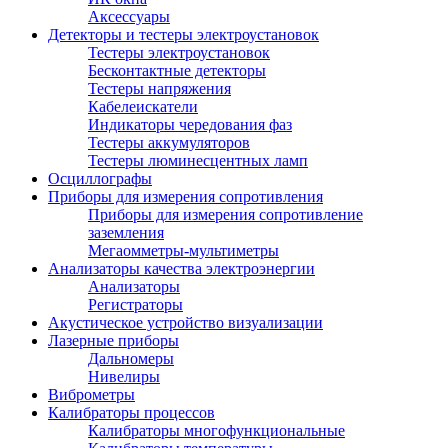
Аксессуары
Детекторы и тестеры электроустановок
Тестеры электроустановок
Бесконтактные детекторы
Тестеры напряжения
Кабелеискатели
Индикаторы чередования фаз
Тестеры аккумуляторов
Тестеры люминесцентных ламп
Осциллографы
Приборы для измерения сопротивления
Приборы для измерения сопротивление
заземления
Мегаомметры-мультиметры
Анализаторы качества электроэнергии
Анализаторы
Регистраторы
Акустическое устройство визуализации
Лазерные приборы
Дальномеры
Нивелиры
Виброметры
Калибраторы процессов
Калибраторы многофункциональные