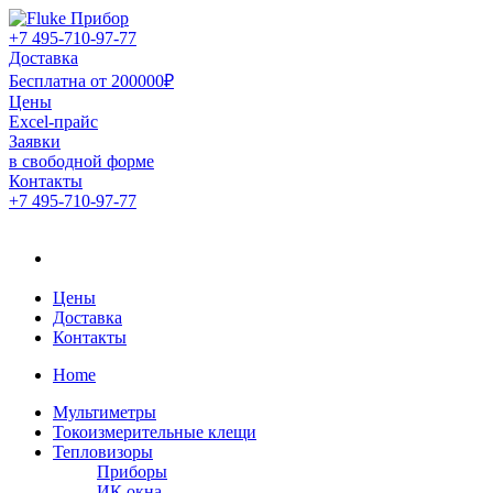
+7 495-710-97-77
Доставка
Бесплатна от 200000₽
Цены
Excel-прайс
Заявки
в свободной форме
Контакты
+7 495-710-97-77
Официальный дистрибьютор компании Fluke в России
Официальный дистрибьютор
компании Fluke в России
Цены
Доставка
Контакты
Home
Мультиметры
Токоизмерительные клещи
Тепловизоры
Приборы
ИК окна