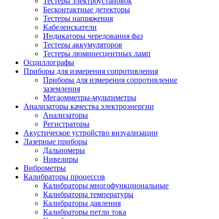
Тестеры электроустановок
Бесконтактные детекторы
Тестеры напряжения
Кабелеискатели
Индикаторы чередования фаз
Тестеры аккумуляторов
Тестеры люминесцентных ламп
Осциллографы
Приборы для измерения сопротивления
Приборы для измерения сопротивление
заземления
Мегаомметры-мультиметры
Анализаторы качества электроэнергии
Анализаторы
Регистраторы
Акустическое устройство визуализации
Лазерные приборы
Дальномеры
Нивелиры
Виброметры
Калибраторы процессов
Калибраторы многофункциональные
Калибраторы температуры
Калибраторы давления
Калибраторы петли тока