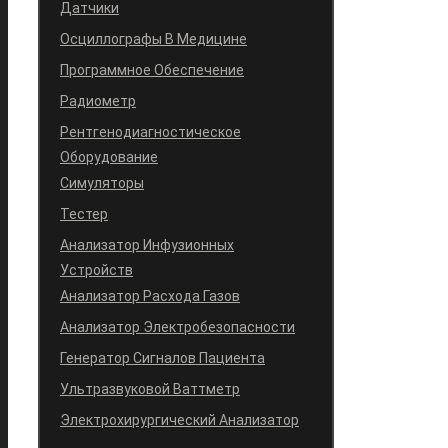
Датчики
Осциллографы В Медицине
Программное Обеспечение
Радиометр
Рентгенодиагностическое
Оборудование
Симуляторы
Тестер
Анализатор Инфузионных
Устройств
Анализатор Расхода Газов
Анализатор Электробезопасности
Генератор Сигналов Пациента
Ультразвуковой Ваттметр
Электрохирургический Анализатор