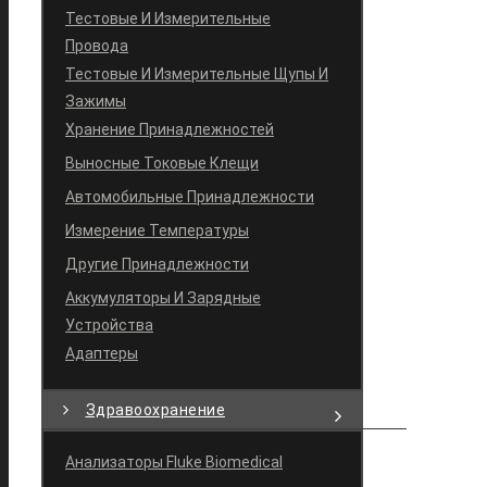
Тестовые И Измерительные
Провода
Тестовые И Измерительные Щупы И
Зажимы
Хранение Принадлежностей
Выносные Токовые Клещи
Автомобильные Принадлежности
Измерение Температуры
Другие Принадлежности
Аккумуляторы И Зарядные
Устройства
Адаптеры
Здравоохранение
Анализаторы Fluke Biomedical