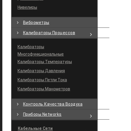
Нивелиры
Виброметры
Калибраторы Процессов
Калибраторы
Многофункциональные
Калибраторы Температуры
Калибраторы Давления
Калибраторы Петли Тока
Калибраторы Манометров
Контроль Качества Воздуха
Приборы Networks
Кабельные Сети