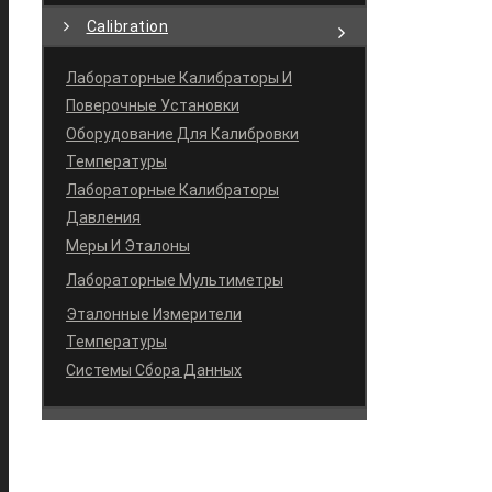
Calibration
Лабораторные Калибраторы И
Поверочные Установки
Оборудование Для Калибровки
Температуры
Лабораторные Калибраторы
Давления
Меры И Эталоны
Лабораторные Мультиметры
Эталонные Измерители
Температуры
Системы Сбора Данных