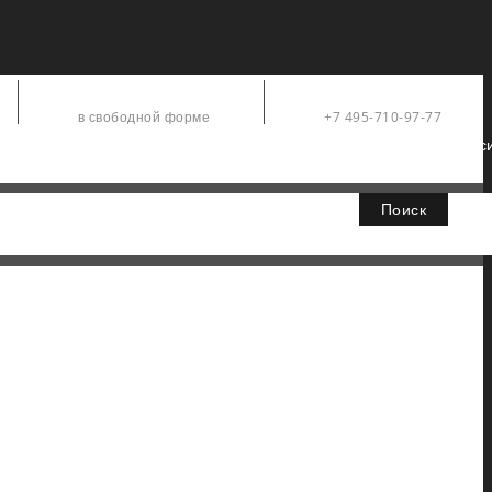
Заявки
Контакты
в свободной форме
+7 495-710-97-77
Официальный дистрибьютор компании Fluke в Росс
Поиск