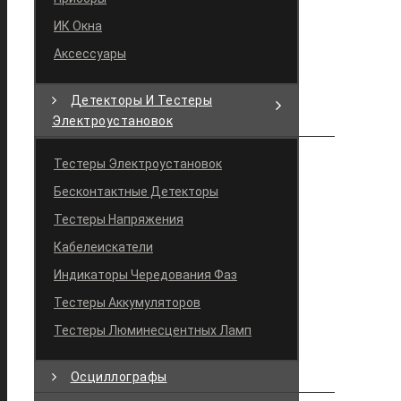
ИК Окна
Аксессуары
Детекторы И Тестеры
Электроустановок
Тестеры Электроустановок
Бесконтактные Детекторы
Тестеры Напряжения
Кабелеискатели
Индикаторы Чередования Фаз
Тестеры Аккумуляторов
Тестеры Люминесцентных Ламп
Осциллографы