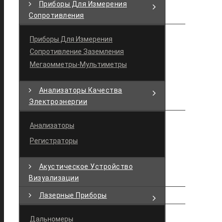
Приборы Для Измерения
Сопротивления
Приборы Для Измерения
Сопротивление Заземления
Мегаомметры-Мультиметры
Анализаторы Качества
Электроэнергии
Анализаторы
Регистраторы
Акустическое Устройство
Визуализации
Лазерные Приборы
Дальномеры