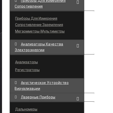
Приборы Для Измерения
Сопротивления
Приборы Для Измерения
Сопротивление Заземления
Мегаомметры-Мультиметры
Анализаторы Качества
Электроэнергии
Анализаторы
Регистраторы
Акустическое Устройство
Визуализации
Лазерные Приборы
Дальномеры