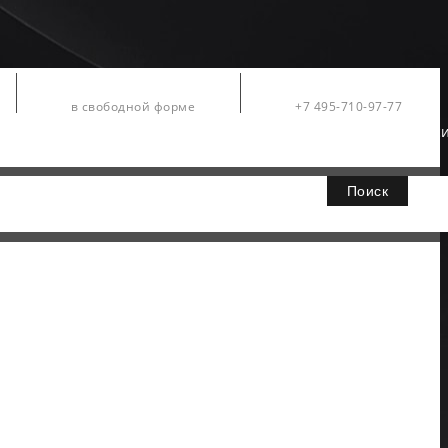
Заявки
Контакты
в свободной форме
+7 495-710-97-77
Официальный дистрибьютор компании Fluke в Росс
Поиск