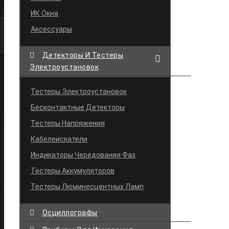
ИК Окна
Аксессуары
Детекторы И Тестеры
Электроустановок
Тестеры Электроустановок
Бесконтактные Детекторы
Тестеры Напряжения
Кабелеискатели
Индикаторы Чередования Фаз
Тестеры Аккумуляторов
Тестеры Люминесцентных Ламп
Осциллографы