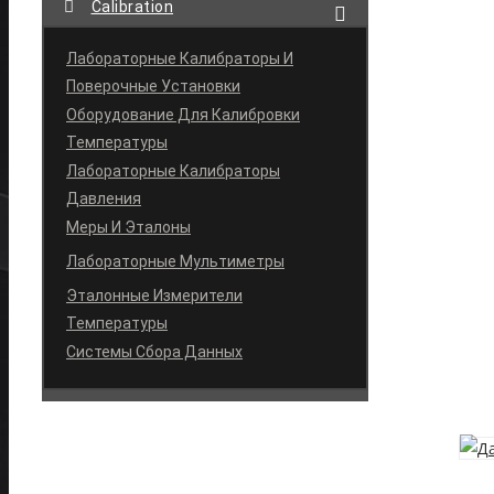
Calibration
Лабораторные Калибраторы И
Поверочные Установки
Оборудование Для Калибровки
Температуры
Лабораторные Калибраторы
Давления
Меры И Эталоны
Лабораторные Мультиметры
Эталонные Измерители
Температуры
Системы Сбора Данных