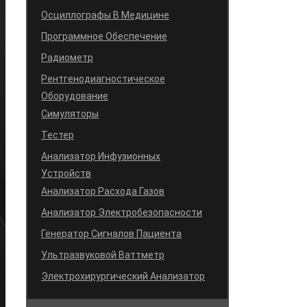
Осциллографы В Медицине
Программное Обеспечение
Радиометр
Рентгенодиагностическое
Оборудование
Симуляторы
Тестер
Анализатор Инфузионных
Устройств
Анализатор Расхода Газов
Анализатор Электробезопасности
Генератор Сигналов Пациента
Ультразвуковой Ваттметр
Электрохирургический Анализатор