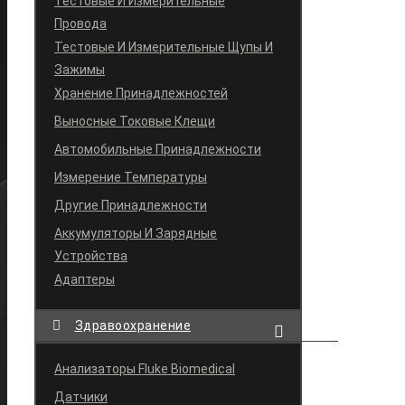
Тестовые И Измерительные
Провода
Тестовые И Измерительные Щупы И
Зажимы
Хранение Принадлежностей
Выносные Токовые Клещи
Автомобильные Принадлежности
Измерение Температуры
Другие Принадлежности
Аккумуляторы И Зарядные
Устройства
Адаптеры
Здравоохранение
Анализаторы Fluke Biomedical
Датчики