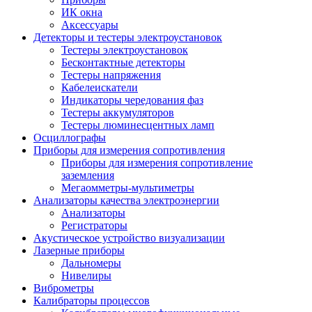
ИК окна
Аксессуары
Детекторы и тестеры электроустановок
Тестеры электроустановок
Бесконтактные детекторы
Тестеры напряжения
Кабелеискатели
Индикаторы чередования фаз
Тестеры аккумуляторов
Тестеры люминесцентных ламп
Осциллографы
Приборы для измерения сопротивления
Приборы для измерения сопротивление
заземления
Мегаомметры-мультиметры
Анализаторы качества электроэнергии
Анализаторы
Регистраторы
Акустическое устройство визуализации
Лазерные приборы
Дальномеры
Нивелиры
Виброметры
Калибраторы процессов