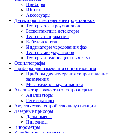
Приборы
ИК окна
Аксессуары
Детекторы и тестеры электроустановок
Тестеры электроустановок
Бесконтактные детекторы
Тестеры напряжения
Кабелеискатели
Индикаторы чередования фаз
Тестеры аккумуляторов
Тестеры люминесцентных ламп
Осциллографы
Приборы для измерения сопротивления
Приборы для измерения сопротивление
заземления
Мегаомметры-мультиметры
Анализаторы качества электроэнергии
Анализаторы
Регистраторы
Акустическое устройство визуализации
Лазерные приборы
Дальномеры
Нивелиры
Виброметры
Калибраторы процессов