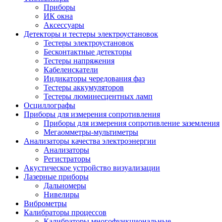
Приборы
ИК окна
Аксессуары
Детекторы и тестеры электроустановок
Тестеры электроустановок
Бесконтактные детекторы
Тестеры напряжения
Кабелеискатели
Индикаторы чередования фаз
Тестеры аккумуляторов
Тестеры люминесцентных ламп
Осциллографы
Приборы для измерения сопротивления
Приборы для измерения сопротивление заземления
Мегаомметры-мультиметры
Анализаторы качества электроэнергии
Анализаторы
Регистраторы
Акустическое устройство визуализации
Лазерные приборы
Дальномеры
Нивелиры
Виброметры
Калибраторы процессов
Калибраторы многофункциональные