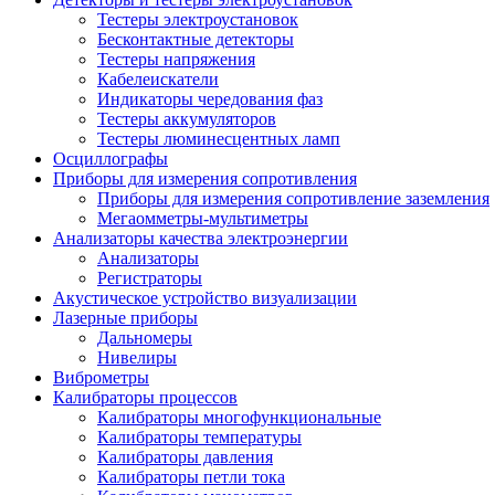
Тестеры электроустановок
Бесконтактные детекторы
Тестеры напряжения
Кабелеискатели
Индикаторы чередования фаз
Тестеры аккумуляторов
Тестеры люминесцентных ламп
Осциллографы
Приборы для измерения сопротивления
Приборы для измерения сопротивление заземления
Мегаомметры-мультиметры
Анализаторы качества электроэнергии
Анализаторы
Регистраторы
Акустическое устройство визуализации
Лазерные приборы
Дальномеры
Нивелиры
Виброметры
Калибраторы процессов
Калибраторы многофункциональные
Калибраторы температуры
Калибраторы давления
Калибраторы петли тока