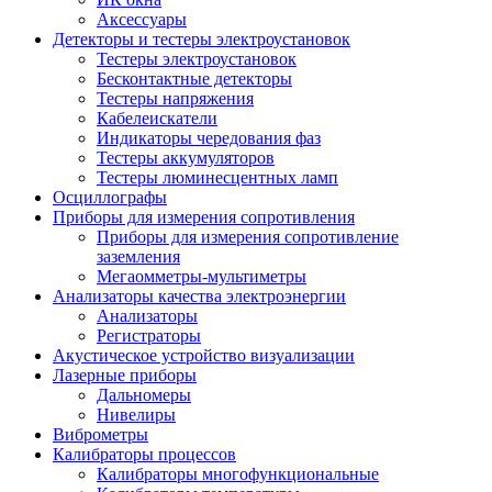
Аксессуары
Детекторы и тестеры электроустановок
Тестеры электроустановок
Бесконтактные детекторы
Тестеры напряжения
Кабелеискатели
Индикаторы чередования фаз
Тестеры аккумуляторов
Тестеры люминесцентных ламп
Осциллографы
Приборы для измерения сопротивления
Приборы для измерения сопротивление
заземления
Мегаомметры-мультиметры
Анализаторы качества электроэнергии
Анализаторы
Регистраторы
Акустическое устройство визуализации
Лазерные приборы
Дальномеры
Нивелиры
Виброметры
Калибраторы процессов
Калибраторы многофункциональные