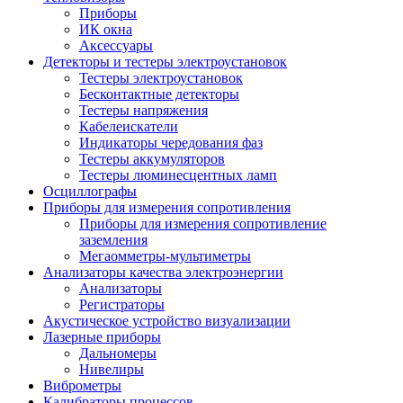
Приборы
ИК окна
Аксессуары
Детекторы и тестеры электроустановок
Тестеры электроустановок
Бесконтактные детекторы
Тестеры напряжения
Кабелеискатели
Индикаторы чередования фаз
Тестеры аккумуляторов
Тестеры люминесцентных ламп
Осциллографы
Приборы для измерения сопротивления
Приборы для измерения сопротивление
заземления
Мегаомметры-мультиметры
Анализаторы качества электроэнергии
Анализаторы
Регистраторы
Акустическое устройство визуализации
Лазерные приборы
Дальномеры
Нивелиры
Виброметры
Калибраторы процессов