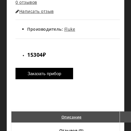
0 отзывов
Написать отзыв
Производитель:
Fluke
15304₽
Заказать прибор
Описание
Выпо
Отзывов (0)