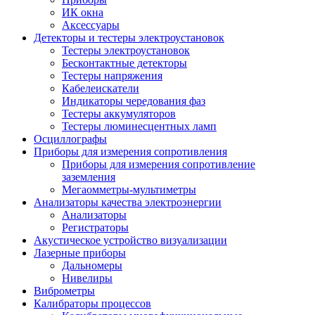
ИК окна
Аксессуары
Детекторы и тестеры электроустановок
Тестеры электроустановок
Бесконтактные детекторы
Тестеры напряжения
Кабелеискатели
Индикаторы чередования фаз
Тестеры аккумуляторов
Тестеры люминесцентных ламп
Осциллографы
Приборы для измерения сопротивления
Приборы для измерения сопротивление
заземления
Мегаомметры-мультиметры
Анализаторы качества электроэнергии
Анализаторы
Регистраторы
Акустическое устройство визуализации
Лазерные приборы
Дальномеры
Нивелиры
Виброметры
Калибраторы процессов