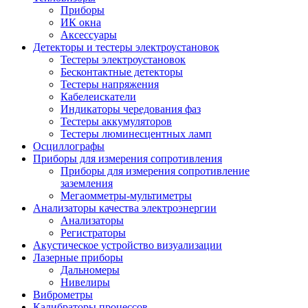
Приборы
ИК окна
Аксессуары
Детекторы и тестеры электроустановок
Тестеры электроустановок
Бесконтактные детекторы
Тестеры напряжения
Кабелеискатели
Индикаторы чередования фаз
Тестеры аккумуляторов
Тестеры люминесцентных ламп
Осциллографы
Приборы для измерения сопротивления
Приборы для измерения сопротивление
заземления
Мегаомметры-мультиметры
Анализаторы качества электроэнергии
Анализаторы
Регистраторы
Акустическое устройство визуализации
Лазерные приборы
Дальномеры
Нивелиры
Виброметры
Калибраторы процессов