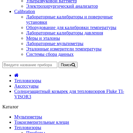
Ультразвуковой ваттметр
Электрохирургический анализатор
Calibration
Лабораторные калибраторы и поверочные
установки
Оборудование для калибровки температуры
Лабораторные калибраторы давления
Меры и эталоны
Лабораторные мультиметры
Эталонные измерители температуры
Системы сбора данных
Поиск
Тепловизоры
Аксессуары
Солнцезащитный козырек для тепловизоров Fluke TI-
VISOR3
Каталог
Мультиметры
Токоизмерительные клещи
Тепловизоры
Приборы